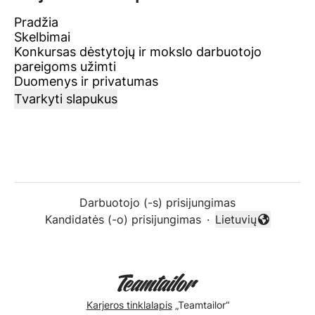
Pradžia
Skelbimai
Konkursas dėstytojų ir mokslo darbuotojo
pareigoms užimti
Duomenys ir privatumas
Tvarkyti slapukus
Darbuotojo (-s) prisijungimas
Kandidatės (-o) prisijungimas
·
Lietuvių
Keisti kalbą
Karjeros tinklalapis
„Teamtailor“