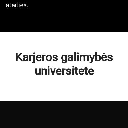
ateities.
Karjeros galimybės
universitete
Akademinė kryptis
Administracinė kryptis
Praktikos