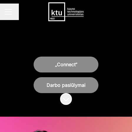
Keisti kalbą
KARJEROS MENIU
„Connect“
Darbo pasiūlymai
Slinkti iki turinio