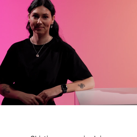
Susipažinkime
Darbuotojai
Vidinės karjeros pokyčių