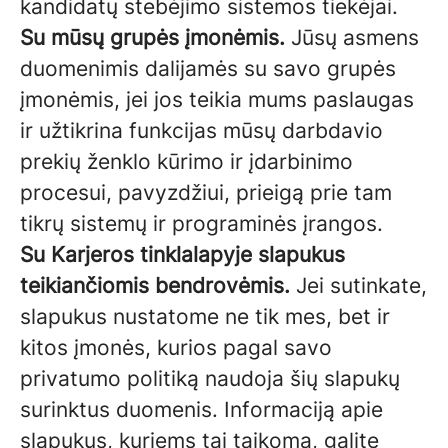
kandidatų stebėjimo sistemos tiekėjai.
Su mūsų grupės įmonėmis.
Jūsų asmens
duomenimis dalijamės su savo grupės
įmonėmis, jei jos teikia mums paslaugas
ir užtikrina funkcijas mūsų darbdavio
prekių ženklo kūrimo ir įdarbinimo
procesui, pavyzdžiui, prieigą prie tam
tikrų sistemų ir programinės įrangos.
Su Karjeros tinklalapyje slapukus
teikiančiomis bendrovėmis.
Jei sutinkate,
slapukus nustatome ne tik mes, bet ir
kitos įmonės, kurios pagal savo
privatumo politiką naudoja šių slapukų
surinktus duomenis. Informaciją apie
slapukus, kuriems tai taikoma, galite