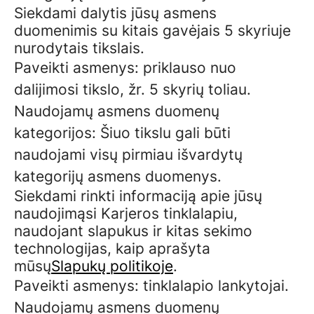
Siekdami dalytis jūsų asmens
duomenimis su kitais gavėjais 5 skyriuje
nurodytais tikslais.
Paveikti asmenys: priklauso nuo
dalijimosi tikslo, žr. 5 skyrių toliau.
Naudojamų asmens duomenų
kategorijos: Šiuo tikslu gali būti
naudojami visų pirmiau išvardytų
kategorijų asmens duomenys.
Siekdami rinkti informaciją apie jūsų
naudojimąsi Karjeros tinklalapiu,
naudojant slapukus ir kitas sekimo
technologijas, kaip aprašyta
mūsų
Slapukų politikoje
.
Paveikti asmenys: tinklalapio lankytojai.
Naudojamų asmens duomenų