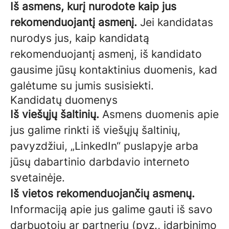
Iš asmens, kurį nurodote kaip jus
rekomenduojantį asmenį.
Jei kandidatas
nurodys jus, kaip kandidatą
rekomenduojantį asmenį, iš kandidato
gausime jūsų kontaktinius duomenis, kad
galėtume su jumis susisiekti.
Kandidatų duomenys
Iš viešųjų šaltinių.
Asmens duomenis apie
jus galime rinkti iš viešųjų šaltinių,
pavyzdžiui, „LinkedIn“ puslapyje arba
jūsų dabartinio darbdavio interneto
svetainėje.
Iš vietos rekomenduojančių asmenų.
Informaciją apie jus galime gauti iš savo
darbuotojų ar partnerių (pvz., įdarbinimo