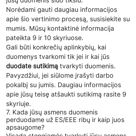
jūsų duomenis šiuo tikslu.
Norėdami gauti daugiau informacijos
apie šio vertinimo procesą, susisiekite su
mumis. Mūsų kontaktinė informacija
pateikta 9 ir 10 skyriuose.
Gali būti konkrečių aplinkybių, kai
duomenys tvarkomi tik jei ir kai jūs
duodate sutikimą
tvarkyti duomenis.
Pavyzdžiui, jei siūlome įrašyti darbo
pokalbį su jumis. Daugiau informacijos
apie jūsų teisę atšaukti sutikimą rasite 9
skyriuje.
7. Kada jūsų asmens duomenis
perduodame už ES/EEE ribų ir kaip juos
apsaugome?
Visada stengiamės tvarkyti jūsų asmens