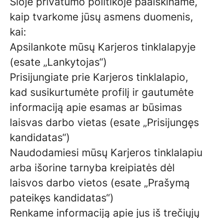
Šioje privatumo politikoje paaiškiname,
kaip tvarkome jūsų asmens duomenis,
kai:
Apsilankote mūsų Karjeros tinklalapyje
(esate „Lankytojas“)
Prisijungiate prie Karjeros tinklalapio,
kad susikurtumėte profilį ir gautumėte
informaciją apie esamas ar būsimas
laisvas darbo vietas (esate „Prisijungęs
kandidatas“)
Naudodamiesi mūsų Karjeros tinklalapiu
arba išorine tarnyba kreipiatės dėl
laisvos darbo vietos (esate „Prašymą
pateikęs kandidatas“)
Renkame informaciją apie jus iš trečiųjų