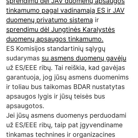
sprendimu dėl JAV duomenų apsaugos
tinkamumo pagal vadinamąją ES ir JAV
duomenų privatumo sistemą
ir
sprendimu dėl Jungtinės Karalystės
duomenų apsaugos tinkamumo.
ES Komisijos standartinių sąlygų
sudarymas
su asmens duomenų gavėju
už ES/EEE ribų. Tai reiškia, kad gavėjas
garantuoja, jog jūsų asmens duomenims
ir toliau bus taikomas BDAR nustatytas
apsaugos lygis ir jūsų teisės bus
apsaugotos.
Jei jūsų asmens duomenys perduodami
už ES/EEE ribų, taip pat įgyvendiname
tinkamas technines ir organizacines