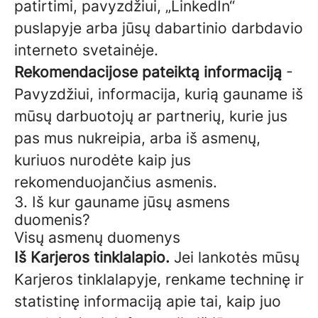
patirtimi, pavyzdžiui, „LinkedIn“
puslapyje arba jūsų dabartinio darbdavio
interneto svetainėje.
Rekomendacijose pateiktą informaciją
-
Pavyzdžiui, informacija, kurią gauname iš
mūsų darbuotojų ar partnerių, kurie jus
pas mus nukreipia, arba iš asmenų,
kuriuos nurodėte kaip jus
rekomenduojančius asmenis.
3. Iš kur gauname jūsų asmens
duomenis?
Visų asmenų duomenys
Iš Karjeros tinklalapio.
Jei lankotės mūsų
Karjeros tinklalapyje, renkame techninę ir
statistinę informaciją apie tai, kaip juo