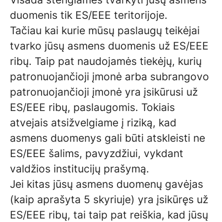
duomenis tik ES/EEE teritorijoje.
Tačiau kai kurie mūsų paslaugų teikėjai
tvarko jūsų asmens duomenis už ES/EEE
ribų. Taip pat naudojamės tiekėjų, kurių
patronuojančioji įmonė arba subrangovo
patronuojančioji įmonė yra įsikūrusi už
ES/EEE ribų, paslaugomis. Tokiais
atvejais atsižvelgiame į riziką, kad
asmens duomenys gali būti atskleisti ne
ES/EEE šalims, pavyzdžiui, vykdant
valdžios institucijų prašymą.
Jei kitas jūsų asmens duomenų gavėjas
(kaip aprašyta 5 skyriuje) yra įsikūręs už
ES/EEE ribų, tai taip pat reiškia, kad jūsų