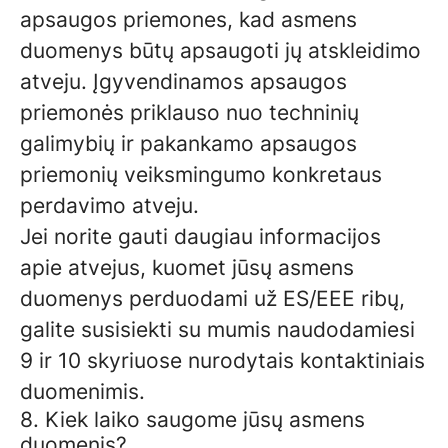
apsaugos priemones, kad asmens
duomenys būtų apsaugoti jų atskleidimo
atveju. Įgyvendinamos apsaugos
priemonės priklauso nuo techninių
galimybių ir pakankamo apsaugos
priemonių veiksmingumo konkretaus
perdavimo atveju.
Jei norite gauti daugiau informacijos
apie atvejus, kuomet jūsų asmens
duomenys perduodami už ES/EEE ribų,
galite susisiekti su mumis naudodamiesi
9 ir 10 skyriuose nurodytais kontaktiniais
duomenimis.
8. Kiek laiko saugome jūsų asmens
duomenis?