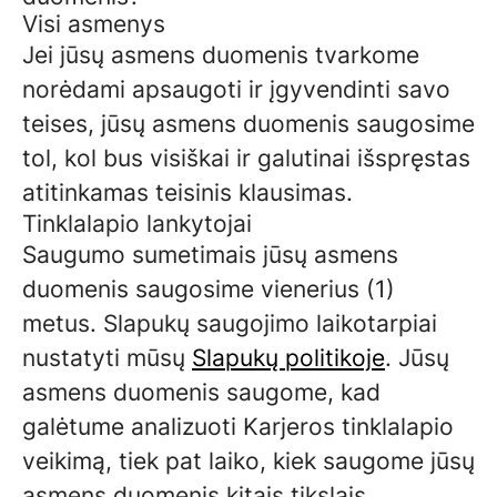
Visi asmenys
Jei jūsų asmens duomenis tvarkome
norėdami apsaugoti ir įgyvendinti savo
teises, jūsų asmens duomenis saugosime
tol, kol bus visiškai ir galutinai išspręstas
atitinkamas teisinis klausimas.
Tinklalapio lankytojai
Saugumo sumetimais jūsų asmens
duomenis saugosime vienerius (1)
metus. Slapukų saugojimo laikotarpiai
nustatyti mūsų
Slapukų politikoje
. Jūsų
asmens duomenis saugome, kad
galėtume analizuoti Karjeros tinklalapio
veikimą, tiek pat laiko, kiek saugome jūsų
asmens duomenis kitais tikslais.