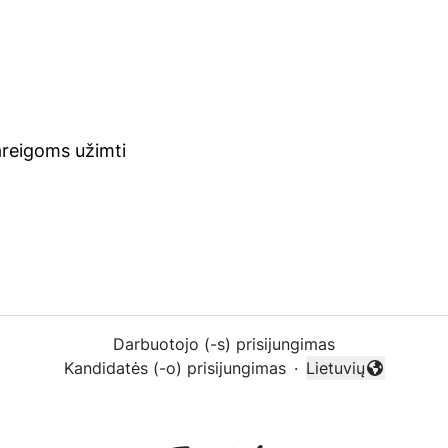
areigoms užimti
Darbuotojo (-s) prisijungimas
Kandidatės (-o) prisijungimas
·
Lietuvių
Keisti kalbą