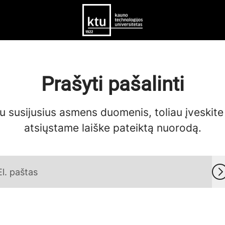
Prašyti pašalinti
bu susijusius asmens duomenis, toliau įveskit
atsiųstame laiške pateiktą nuorodą.